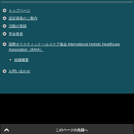
トップページ
認定講座のご案内
活動の実績
学会発表
国際ホリスティック ヘルスケア協会 International Holistic Healthcare
Association（IHHA）
組織概要
お問い合わせ
Copyright (C) 2026 公式IHHA国際ホリスティックヘルスケア協会。日本のマッサ
ージの歴史と法を理解し、職種ごとのモラルを守りながらケアを普及していま
す。
All Rights Reserved.
このページの先頭へ