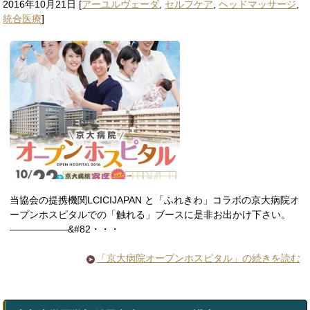
2016年10月21日
[
アーユルヴェーダ
,
セルフケア
,
ヘッドマッサージ
,
統合医療
]
当協会の提携機関LCICIJAPAN と「ふれきわ」コラボの京大病院オ
ープンホスピタルでの「触れる」ブースに是非お出かけ下さい。
——————&#82・・・
「京大病院オープンホスピタル」の続きを読む