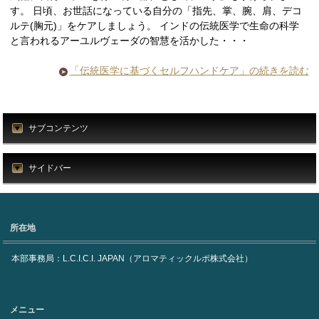
す。 日頃、お世話になっている自分の「指先、掌、腕、肩、デコ
ルテ(胸元)」をケアしましょう。 インドの伝統医学で生命の科学
と言われるアーユルヴェーダの智慧を活かした・・・
「伝統医学に基づくセルフハンドケア」の続きを読む
サブコンテンツ
サイドバー
所在地
本部事務局：L.C.I.C.I. JAPAN（アロマティックルポ株式会社）
メニュー