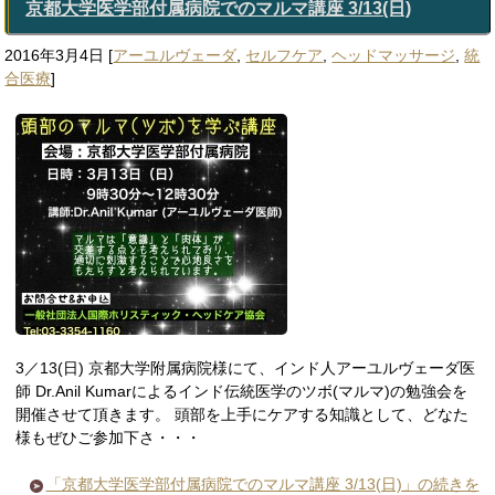
京都大学医学部付属病院でのマルマ講座 3/13(日)
2016年3月4日
[
アーユルヴェーダ
,
セルフケア
,
ヘッドマッサージ
,
統
合医療
]
3／13(日) 京都大学附属病院様にて、インド人アーユルヴェーダ医
師 Dr.Anil Kumarによるインド伝統医学のツボ(マルマ)の勉強会を
開催させて頂きます。 頭部を上手にケアする知識として、どなた
様もぜひご参加下さ・・・
「京都大学医学部付属病院でのマルマ講座 3/13(日)」の続きを