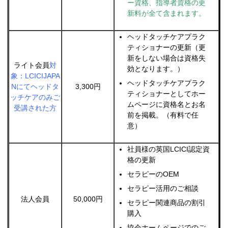
ー資格、指導者資格の更
新料が全て含まれます。
ヘッドタッチケアプラク
ティショナーの更新（更
新をしない場合は資格失
ライト会員
対
効となります。）
象：LCICIJAPA
ヘッドタッチケアプラク
Nにてヘッドタ
3,300円
ティショナーとしてホー
ッチケアのみご
ムページに資格名とお名
受講された方
前を掲載。（有料で任
意）
社員様の英国LCICI認定資
格の更新
セラピーのOEM
セラピー活用のご相談
法人会員
50,000円
セラピー関連商品の割引
購入
協会ホームページでのご