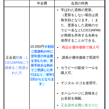
年会費
会員の特典
学ばれた資格の更新。
（更新をしない場合は資
格失効となります。）ま
た、更新をした資格のセ
ラピー名などLCICIJAPAN
が商標を所有する名称を
使用することができる。
10,000円
※初回
商品を優待価格で購入可
ご受講料の中に
翌年度の年会費
正会員
対象：L
講座が優待価格で受講可
を含むため、更
CICIJAPANにて
新手続きは初め
講座をご受講さ
セラピーの販促ツールを
てご受講した年
れた方
購入可。
ではなく、翌年1
2月からとなりま
デジタル ロゴを使用可。
す。
ホームページに資格名と
お名前を掲載。
正会員年会費に各セラピ