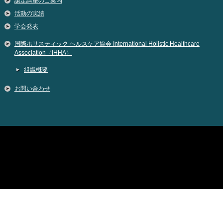
認定講座のご案内
活動の実績
学会発表
国際ホリスティック ヘルスケア協会 International Holistic Healthcare
Association（IHHA）
組織概要
お問い合わせ
Copyright (C) 2026 公式IHHA国際ホリスティックヘルスケア協会。日本のマッサ
ージの歴史と法を理解し、職種ごとのモラルを守りながらケアを普及していま
す。
All Rights Reserved.