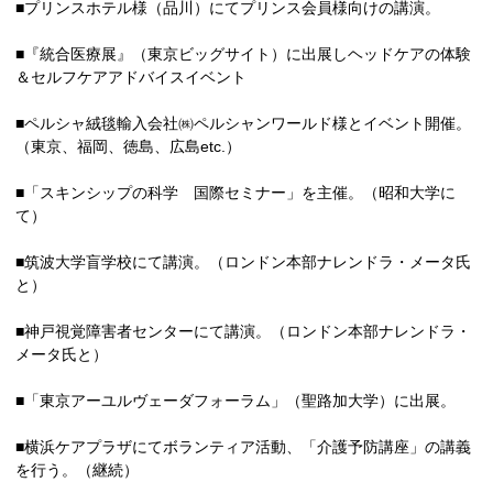
■プリンスホテル様（品川）にてプリンス会員様向けの講演。
■『統合医療展』（東京ビッグサイト）に出展しヘッドケアの体験
＆セルフケアアドバイスイベント
■ペルシャ絨毯輸入会社㈱ペルシャンワールド様とイベント開催。
（東京、福岡、徳島、広島etc.）
■「スキンシップの科学 国際セミナー」を主催。（昭和大学に
て）
■筑波大学盲学校にて講演。（ロンドン本部ナレンドラ・メータ氏
と）
■神戸視覚障害者センターにて講演。（ロンドン本部ナレンドラ・
メータ氏と）
■「東京アーユルヴェーダフォーラム」（聖路加大学）に出展。
■横浜ケアプラザにてボランティア活動、「介護予防講座」の講義
を行う。（継続）