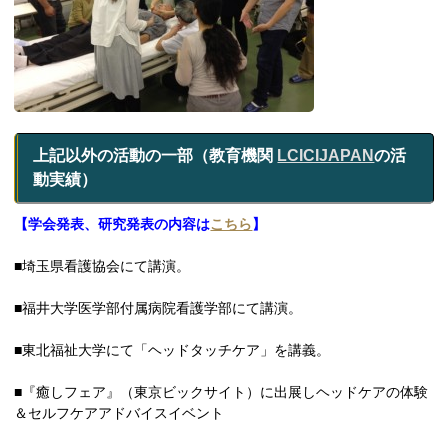
上記以外の活動の一部（教育機関
LCICIJAPAN
の活
動実績）
【学会発表、研究発表の内容は
こちら
】
■埼玉県看護協会にて講演。
■福井大学医学部付属病院看護学部にて講演。
■東北福祉大学にて「ヘッドタッチケア」を講義。
■『癒しフェア』（東京ビックサイト）に出展しヘッドケアの体験
＆セルフケアアドバイスイベント