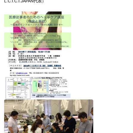
L.C.I.C.I.JAPAN代表）