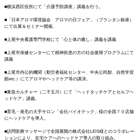
■横浜西区役所にて「介護予防講座」講義を行う。
■「日本アロマ環境協会 アロマの日フェア」（プランタン銀座）
にて出展＆セミナー開催。
■上尾中央看護専門学校にて「心と体の癒し」講義を講義
■上尾市保健センターにて精神疾患の方の社会復帰プログラムにて
講義
■上尾市内公的機関（勤労者福祉センター、中央公民館、自然学習
館etc.）にてアロマやヘッドケア等の講演。
■東急カルチャー（二子玉川）にて「ヘッドタッチケアとセルフヘ
ッドケア」講義。
■育毛・発毛の大手サロン「会社バイオテック」様の全国７０店舗
にヘッドケアを導入。
■訪問医療マッサージで全国展開の株式会社LEIS様とのコラボレー
ションにより、在宅ケアへのヘッドケア導入の取り組み。