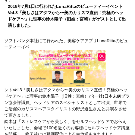
す。
2018年7月1日に行われたLunaRittaのビューティーイベント
Vol.3「美しさはアタマから〜美のカリスマ直伝！究極のヘッ
ドケア〜」に理事の鈴木陽子（旧姓：宮崎）がゲストとして出
演しました。
ソフトバンク本社にて行われた、美容ケアアプリLunaRittaのビュ
ーティーイベ
ントVol.3「美しさはアタマから〜美のカリスマ直伝！究極のヘッ
ドケア〜」に理事の鈴木陽子（旧姓：宮崎）が(一社)日本未病プラ
ン協会評議員、ヘッドケアのスペシャリストとして出演、世界で
ご活躍のカリスマヘアスタイリストの野沢道生さんと共演をさせ
て頂きました。
鈴木は「ストレスケアから美しく」をセルフヘッドケアでお伝え
いたしました。会場で100名近くのお客様にセルフヘッドケア講座
を開催し、終了後には動画配信による生放送もされました。