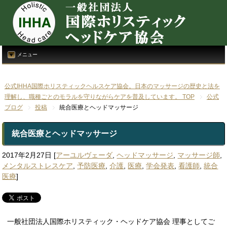
メニュー
公式IHHA国際ホリスティックヘルスケア協会。日本のマッサージの歴史と法を
理解し、職種ごとのモラルを守りながらケアを普及しています。 TOP
公式
ブログ
投稿
統合医療とヘッドマッサージ
統合医療とヘッドマッサージ
2017年2月27日
[
アーユルヴェーダ
,
ヘッドマッサージ
,
マッサージ師
,
メンタルストレスケア
,
予防医療
,
介護
,
医療
,
学会発表
,
看護師
,
統合
医療
]
一般社団法人国際ホリスティック・ヘッドケア協会 理事としてご