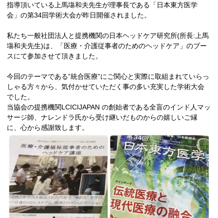
指導頂いている上馬塲和夫先生が理事長である「日本東方医学
会」の第34回学術大会が昨日開催されました。
私たち一般社団法人と提携機関の日本ヘッドケア研究所(所長:上馬
塲和夫先生)は、「医療・介護従事者のためのヘッドケア」のブー
スにて参加させて頂きました。
今回のテーマである”統合医療”にご関心と実際に取組まれていらっ
しゃる方々から、気付かせていただく事の多い充実した学術大会
でした。
当協会の提携機関LCICIJAPAN の創始者である全盲のインド人マッ
サージ師、ナレンドラ氏から受け継いだものからの嬉しいご縁
に、心から感謝致します。